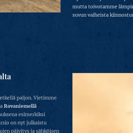
mutta toivotamme lämpimä
suvun vaiheista kiinnostu
lta
etkellä paljon. Vietimme
ta
Rovaniemellä
auksena esimerkiksi
rsio on nyt julkaistu
vujen päivitys ja sähköisen