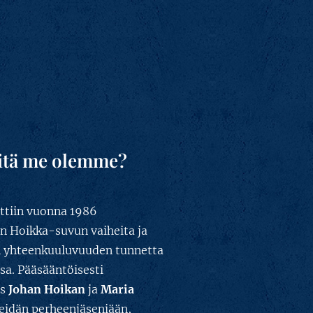
eitä me olemme?
ttiin vuonna 1986
n Hoikka-suvun vaiheita ja
n yhteenkuuluvuuden tunnetta
sa. Pääsääntöisesti
es
Johan Hoikan
ja
Maria
 heidän perheenjäseniään,