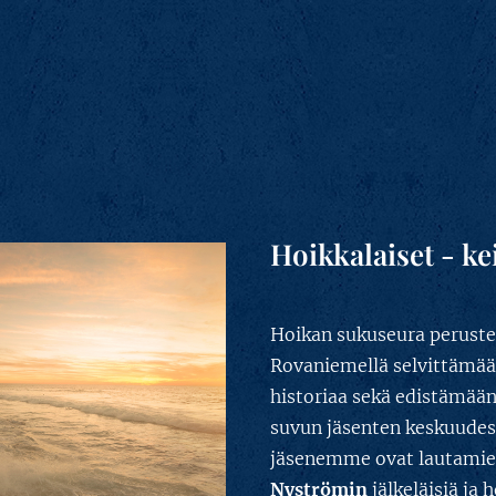
Hoikkalaiset - k
Hoikan sukuseura peruste
Rovaniemellä selvittämää
historiaa sekä edistämää
suvun jäsenten keskuudes
jäsenemme ovat lautami
Nyströmin
jälkeläisiä ja