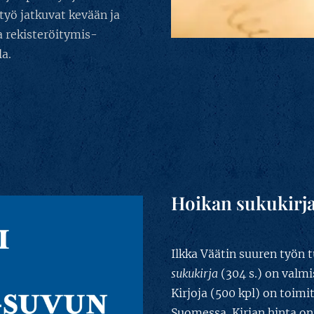
työ jatkuvat kevään ja
 rekisteröitymis-
a.
Hoikan sukukirja
Ilkka Väätin suuren työn 
sukukirja
(304 s.) on valm
Kirjoja (500 kpl) on toimi
Suomessa. Kirjan hinta on