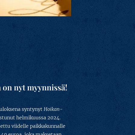
 on nyt myynnissä!
tuloksena syntynyt
Hoikan-
istunut helmikuussa 2024.
tettu viidelle paikkakunnalle
 40 euroa, joka maksetaan