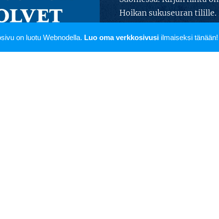
Hoikan sukuseuran tilille.
myöhemmin sukuseuralle.
sivu on luotu Webnodella.
Luo oma verkkosivusi
ilmaiseksi tänään!
toimittaa myös postitse, 
kirjan toimittajalle postit
sukukirjasta
täältä
.
stus omia juuria ja sukua