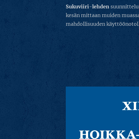
Sukuviiri
-
lehden
suunnittelu
kesän mittaan muiden muassa
mahdollisuuden käyttöönotoll