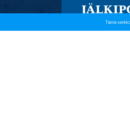
Tämä verkko
Liity jäseneksi!
Meitä hoikkalaisia ajaa kiinno